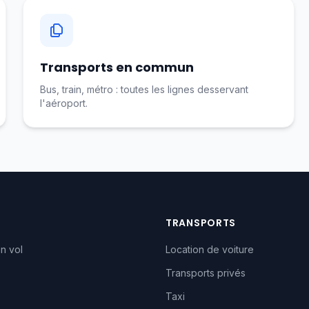
Transports en commun
Bus, train, métro : toutes les lignes desservant
l'aéroport.
TRANSPORTS
n vol
Location de voiture
Transports privés
Taxi