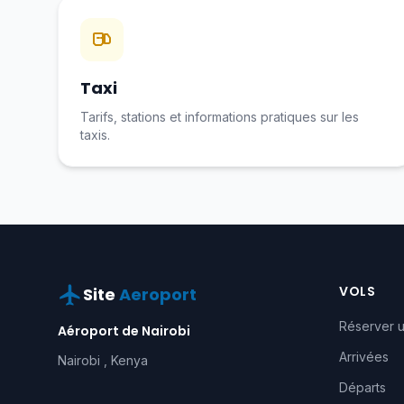
Taxi
Tarifs, stations et informations pratiques sur les
taxis.
VOLS
Site
Aeroport
Réserver u
Aéroport de Nairobi
Arrivées
Nairobi , Kenya
Départs